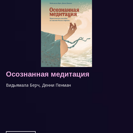
Осознанная медитация
Видьямала Берч, Денни Пенман