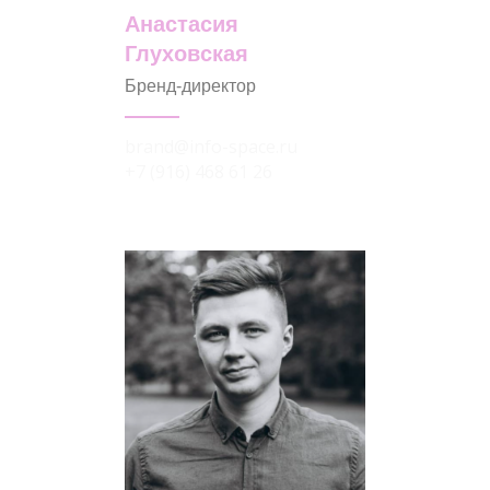
Анастасия
Глуховская
Бренд-директор
brand@info-space.ru
+7 (916) 468 61 26