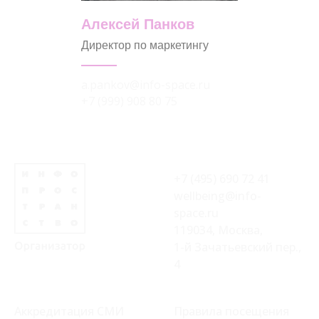
Алексей Панков
Директор по маркетингу
a.pankov@info-space.ru
+7 (999) 908 80 75
+7 (495) 690 72 41
wellbeing@info-
space.ru
119034, Москва,
1-й Зачатьевский пер.,
4
Аккредитация СМИ
Правила посещения