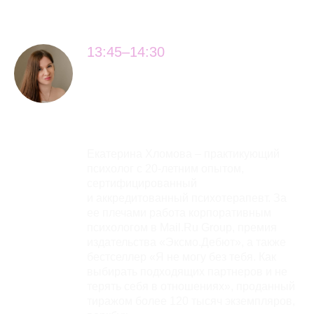
13:45–14:30
От страха к внутреннему
покою: путь к
эмоциональному
благополучию
Екатерина Хломова – практикующий
психолог с 20-летним опытом,
сертифицированный
и аккредитованный психотерапевт. За
ее плечами работа корпоративным
психологом в Mail.Ru Group, премия
издательства «Эксмо.Дебют», а также
бестселлер «Я не могу без тебя. Как
выбирать подходящих партнеров и не
терять себя в отношениях», проданный
тиражом более 120 тысяч экземпляров,